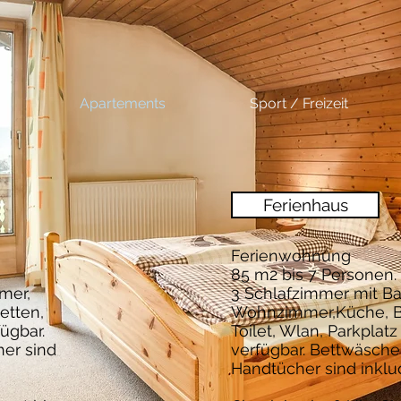
Apartements
Sport / Freizeit
Ferienhaus
Ferienwohnung
85 m2 bis 7 Personen.
mer,
3 Schlafzimmer mit Ba
etten,
Wohnzimmer,Küche, 
fügbar.
Toilet, Wlan, Parkplatz 
er sind
verfügbar. Bettwäsch
Handtücher sind inklud