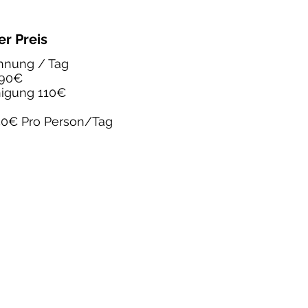
er Preis
hnung / Tag
90€
nigung 110€
50€ Pro Person/Tag
 2019 Ferienhaus Oberanger
tenschutzerklärung
Impressum