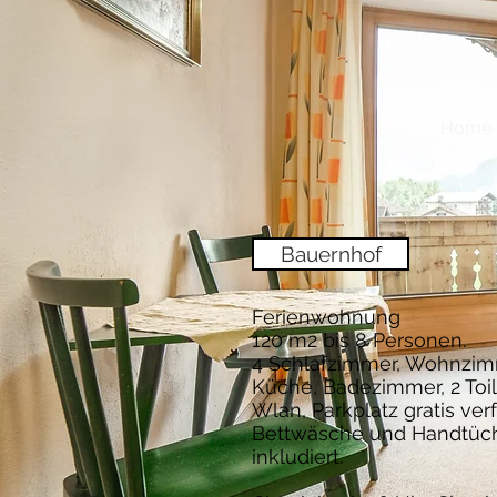
Home
Bauernhof
Ferienwohnung
120 m2 bis 8 Personen.
4 Schlafzimmer, Wohnzim
Küche, Badezimmer, 2 Toil
Wlan, Parkplatz gratis ver
Bettwäsche und Handtüch
inkludiert.