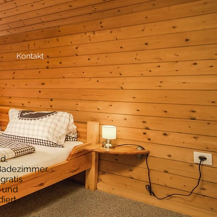
Kontakt
d,
Badezimmer,
gratis
e und
iert.