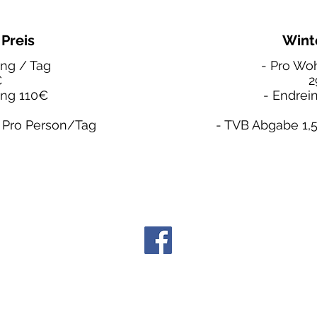
Preis
Wint
ng / Tag
- Pro Wo
€
2
ung 110€
- Endrei
 Pro Person/Tag
- TVB Abgabe 1,
©
061
Da