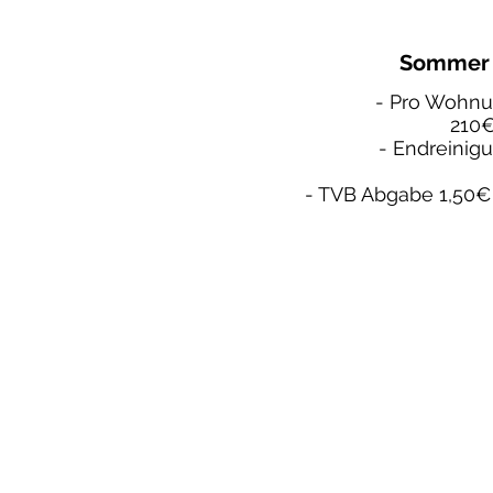
Sommer 
- Pro Wohnu
210
- Endreinig
- TVB Abgabe 1,50€
Buchen Sie jetzt!
tel.+43 676 6511